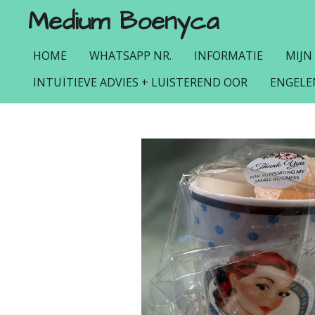
Medium Boenyca
Ga
direct
naar
HOME
WHATSAPP NR.
INFORMATIE
MIJN
de
INTUÏTIEVE ADVIES + LUISTEREND OOR
ENGELE
hoofdinhoud