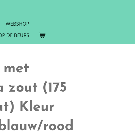
WEBSHOP
 OP DE BEURS
s met
 zout (175
t) Kleur
t blauw/rood