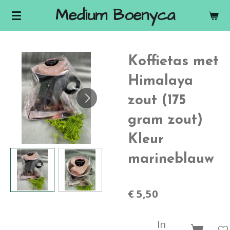
Medium Boenyca
Ga
direct
naar
de
Koffietas met
hoofdinhoud
Himalaya
zout (175
gram zout)
Kleur
marineblauw
€ 5,50
In