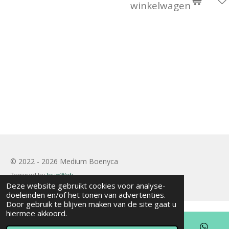
winkelwagen
© 2022 - 2026 Medium Boenyca
Powered by
JouwWeb
Deze website gebruikt cookies voor analyse-
doeleinden en/of het tonen van advertenties.
Door gebruik te blijven maken van de site gaat u
hiermee akkoord.