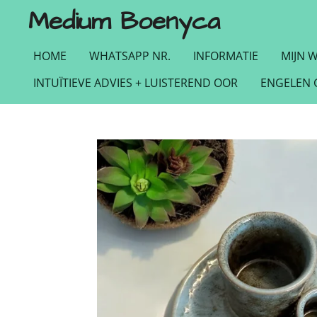
Medium Boenyca
Ga
direct
naar
HOME
WHATSAPP NR.
INFORMATIE
MIJN 
de
INTUÏTIEVE ADVIES + LUISTEREND OOR
ENGELEN 
hoofdinhoud