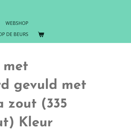
WEBSHOP
 OP DE BEURS
s met
d gevuld met
 zout (335
t) Kleur