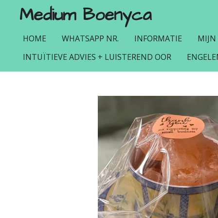
Medium Boenyca
Ga
direct
naar
HOME
WHATSAPP NR.
INFORMATIE
MIJN
de
INTUÏTIEVE ADVIES + LUISTEREND OOR
ENGELE
hoofdinhoud